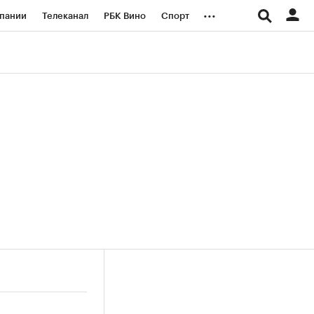
...
пании
Телеканал
РБК Вино
Спорт
ые проекты
Город
Стиль
Крипто
Спецпроекты СПб
логии и медиа
Финансы