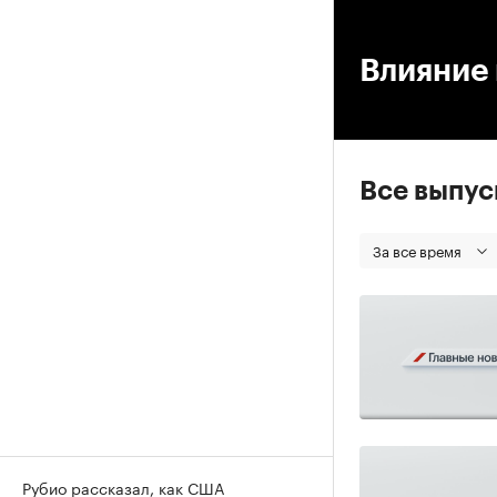
00
Влияние 
Все выпу
За все время
Рубио рассказал, как США