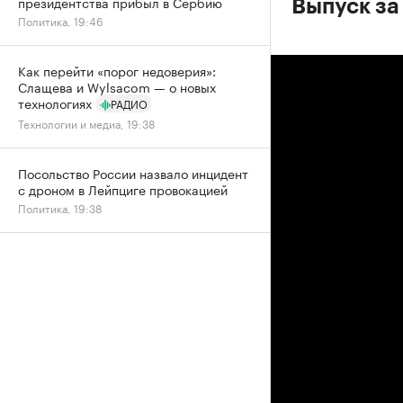
президентства прибыл в Сербию
Выпуск за 
Политика, 19:46
Как перейти «порог недоверия»:
Слащева и Wylsacom — о новых
технологиях
РАДИО
Технологии и медиа, 19:38
Посольство России назвало инцидент
с дроном в Лейпциге провокацией
Политика, 19:38