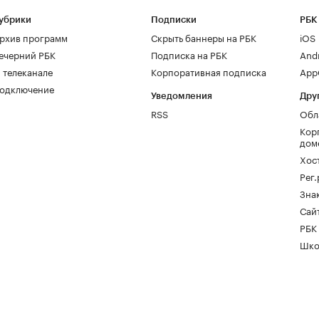
убрики
Подписки
РБК
рхив программ
Скрыть баннеры на РБК
iOS
ечерний РБК
Подписка на РБК
And
 телеканале
Корпоративная подписка
AppG
одключение
Уведомления
Дру
RSS
Обл
Кор
дом
Хос
Рег
Зна
Сайт
РБК
Шко