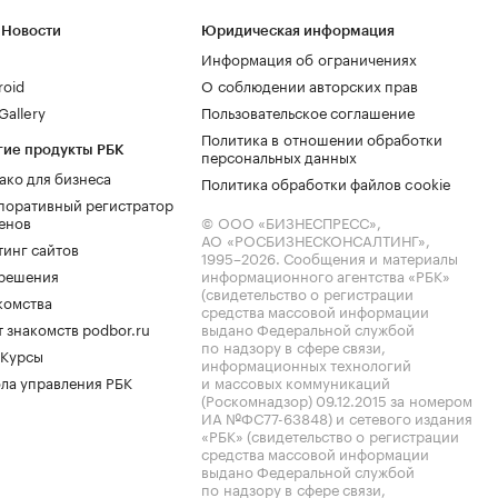
 Новости
Юридическая информация
Информация об ограничениях
roid
О соблюдении авторских прав
allery
Пользовательское соглашение
Политика в отношении обработки
гие продукты РБК
персональных данных
ако для бизнеса
Политика обработки файлов cookie
поративный регистратор
енов
© ООО «БИЗНЕСПРЕСС»,
АО «РОСБИЗНЕСКОНСАЛТИНГ»,
тинг сайтов
1995–2026
. Сообщения и материалы
.решения
информационного агентства «РБК»
(свидетельство о регистрации
комства
средства массовой информации
 знакомств podbor.ru
выдано Федеральной службой
по надзору в сфере связи,
 Курсы
информационных технологий
ла управления РБК
и массовых коммуникаций
(Роскомнадзор) 09.12.2015 за номером
ИА №ФС77-63848) и сетевого издания
«РБК» (свидетельство о регистрации
средства массовой информации
выдано Федеральной службой
по надзору в сфере связи,