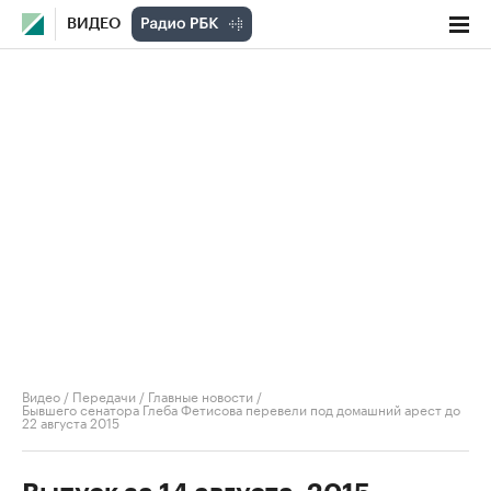
ВИДЕО
Видео
/
Передачи
/
Главные новости
/
Бывшего сенатора Глеба Фетисова перевели под домашний арест до
22 августа 2015