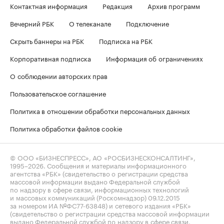
Контактная информация
Редакция
Архив программ
Вечерний РБК
О телеканале
Подключение
Скрыть баннеры на РБК
Подписка на РБК
Корпоративная подписка
Информация об ограничениях
О соблюдении авторских прав
Пользовательское соглашение
Политика в отношении обработки персональных данных
Политика обработки файлов cookie
© ООО «БИЗНЕСПРЕСС», АО «РОСБИЗНЕСКОНСАЛТИНГ»,
1995–2026
. Сообщения и материалы информационного
агентства «РБК» (свидетельство о регистрации средства
массовой информации выдано Федеральной службой
по надзору в сфере связи, информационных технологий
и массовых коммуникаций (Роскомнадзор) 09.12.2015
за номером ИА №ФС77-63848) и сетевого издания «РБК»
(свидетельство о регистрации средства массовой информации
выдано Федеральной службой по надзору в сфере связи,