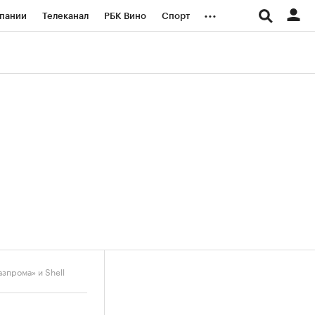
...
пании
Телеканал
РБК Вино
Спорт
ые проекты
Город
Стиль
Крипто
Спецпроекты СПб
логии и медиа
Финансы
зпрома» и Shell