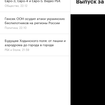
Евро-3, Евро-4 и Евро-5. Видео РБК
Выпуск за 
Общество, 22:12
Генсек ООН осудил атаки украинских
беспилотников на регионы России
Политика, 22:10
Будущее Ходынского поля: от пашни и
аэродрома до города в городе
РБК и Stone, 21:59