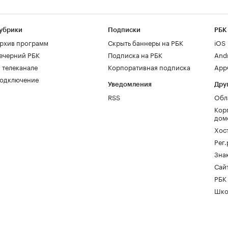
убрики
Подписки
РБК
рхив программ
Скрыть баннеры на РБК
iOS
ечерний РБК
Подписка на РБК
And
 телеканале
Корпоративная подписка
AppG
одключение
Уведомления
Дру
RSS
Обл
Кор
дом
Хос
Рег
Зна
Сайт
РБК
Шко