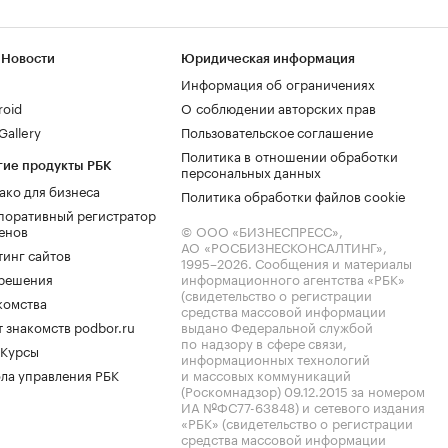
 Новости
Юридическая информация
Информация об ограничениях
roid
О соблюдении авторских прав
allery
Пользовательское соглашение
Политика в отношении обработки
гие продукты РБК
персональных данных
ако для бизнеса
Политика обработки файлов cookie
поративный регистратор
енов
© ООО «БИЗНЕСПРЕСС»,
АО «РОСБИЗНЕСКОНСАЛТИНГ»,
тинг сайтов
1995–2026
. Сообщения и материалы
.решения
информационного агентства «РБК»
(свидетельство о регистрации
комства
средства массовой информации
 знакомств podbor.ru
выдано Федеральной службой
по надзору в сфере связи,
 Курсы
информационных технологий
ла управления РБК
и массовых коммуникаций
(Роскомнадзор) 09.12.2015 за номером
ИА №ФС77-63848) и сетевого издания
«РБК» (свидетельство о регистрации
средства массовой информации