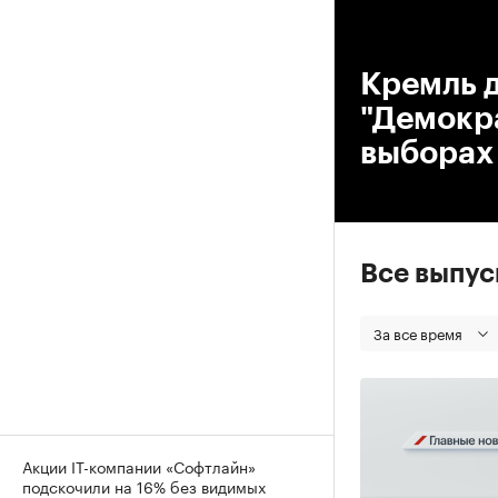
00
Кремль д
"Демокра
выборах
Все выпу
За все время
Акции IT-компании «Софтлайн»
подскочили на 16% без видимых