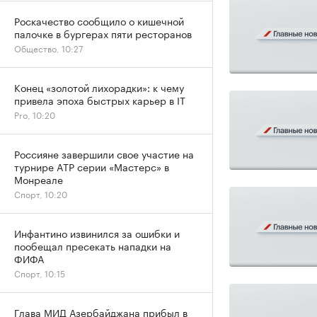
Роскачество сообщило о кишечной
палочке в бургерах пяти ресторанов
Общество, 10:27
Конец «золотой лихорадки»: к чему
привела эпоха быстрых карьер в IT
Pro, 10:20
Россияне завершили свое участие на
турнире ATP серии «Мастерс» в
Монреале
Спорт, 10:20
Инфантино извинился за ошибки и
пообещал пресекать нападки на
ФИФА
Спорт, 10:15
Глава МИД Азербайджана прибыл в