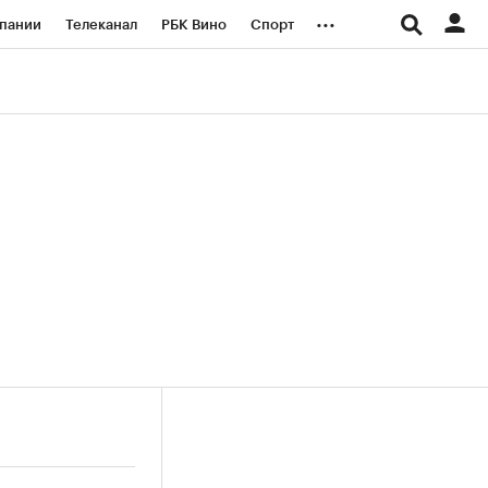
...
пании
Телеканал
РБК Вино
Спорт
ые проекты
Город
Стиль
Крипто
Спецпроекты СПб
логии и медиа
Финансы