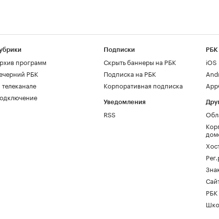
убрики
Подписки
РБК
рхив программ
Скрыть баннеры на РБК
iOS
ечерний РБК
Подписка на РБК
And
 телеканале
Корпоративная подписка
AppG
одключение
Уведомления
Дру
RSS
Обл
Кор
дом
Хос
Рег
Зна
Сайт
РБК
Шко