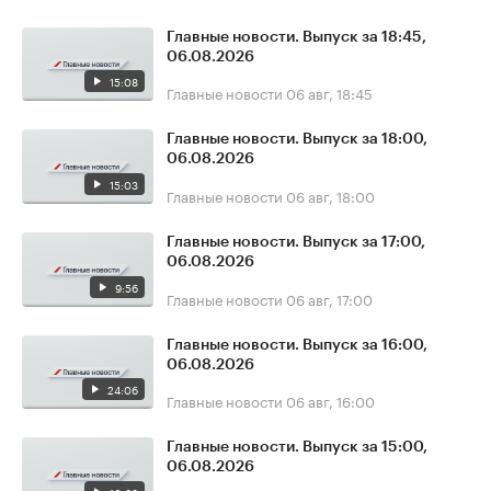
Главные новости. Выпуск за 18:45,
06.08.2026
15:08
Главные новости
06 авг, 18:45
Главные новости. Выпуск за 18:00,
06.08.2026
15:03
Главные новости
06 авг, 18:00
Главные новости. Выпуск за 17:00,
06.08.2026
9:56
Главные новости
06 авг, 17:00
Главные новости. Выпуск за 16:00,
06.08.2026
24:06
Главные новости
06 авг, 16:00
Главные новости. Выпуск за 15:00,
06.08.2026