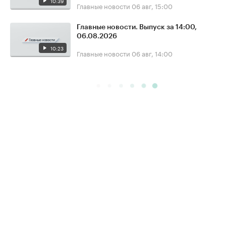
10:39
Главные новости
06 авг, 15:00
Главные новости. Выпуск за 14:00,
06.08.2026
10:23
Главные новости
06 авг, 14:00