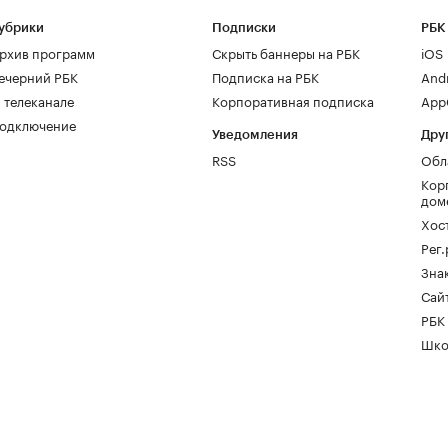
убрики
Подписки
РБК
рхив программ
Скрыть баннеры на РБК
iOS
ечерний РБК
Подписка на РБК
And
 телеканале
Корпоративная подписка
AppG
одключение
Уведомления
Дру
RSS
Обл
Кор
дом
Хос
Рег
Зна
Сайт
РБК
Шко