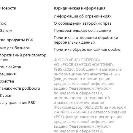
 Новости
Юридическая информация
Информация об ограничениях
roid
О соблюдении авторских прав
allery
Пользовательское соглашение
Политика в отношении обработки
гие продукты РБК
персональных данных
ако для бизнеса
Политика обработки файлов cookie
поративный регистратор
енов
© ООО «БИЗНЕСПРЕСС»,
АО «РОСБИЗНЕСКОНСАЛТИНГ»,
тинг сайтов
1995–2026
. Сообщения и материалы
.решения
информационного агентства «РБК»
(свидетельство о регистрации
комства
средства массовой информации
 знакомств podbor.ru
выдано Федеральной службой
по надзору в сфере связи,
 Курсы
информационных технологий
ла управления РБК
и массовых коммуникаций
(Роскомнадзор) 09.12.2015 за номером
ИА №ФС77-63848) и сетевого издания
«РБК» (свидетельство о регистрации
средства массовой информации
выдано Федеральной службой
по надзору в сфере связи,