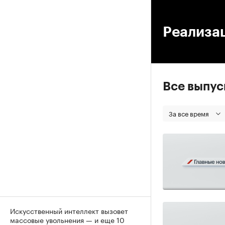
00
Реализац
Все выпу
За все время
Искусственный интеллект вызовет
массовые увольнения — и еще 10