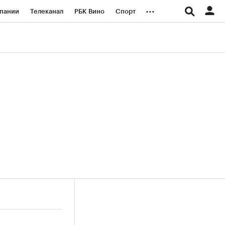
...
пании
Телеканал
РБК Вино
Спорт
ые проекты
Город
Стиль
Крипто
Спецпроекты СПб
логии и медиа
Финансы