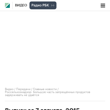
ВИДЕО
Видео
/
Передачи
/
Главные новости
/
Россельхознадзор: Большую часть запрещённых продуктов
задерживать не удаётся