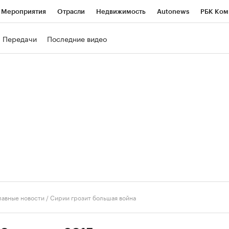
Мероприятия
Отрасли
Недвижимость
Autonews
РБК Ком
ние
РБК Курсы
РБК Life
Тренды
Визионеры
Национальн
Передачи
Последние видео
б
Исследования
Кредитные рейтинги
Франшизы
Газета
роверка контрагентов
Политика
Экономика
Бизнес
Техно
лавные новости
/
Сирии грозит большая война