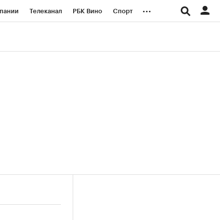
...
пании
Телеканал
РБК Вино
Спорт
ые проекты
Город
Стиль
Крипто
Спецпроекты СПб
логии и медиа
Финансы