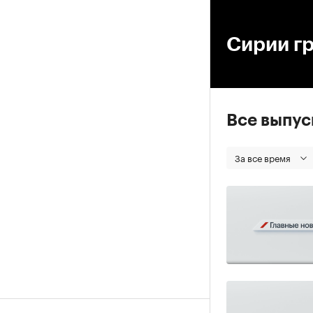
00
Сирии гр
Все выпу
За все время