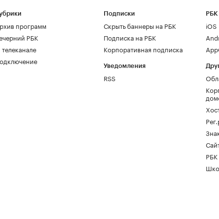
убрики
Подписки
РБК
рхив программ
Скрыть баннеры на РБК
iOS
ечерний РБК
Подписка на РБК
And
 телеканале
Корпоративная подписка
AppG
одключение
Уведомления
Дру
RSS
Обл
Кор
дом
Хос
Рег
Зна
Сайт
РБК
Шко