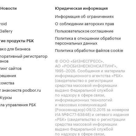
 Новости
Юридическая информация
Информация об ограничениях
roid
О соблюдении авторских прав
allery
Пользовательское соглашение
Политика в отношении обработки
гие продукты РБК
персональных данных
ако для бизнеса
Политика обработки файлов cookie
поративный регистратор
енов
© ООО «БИЗНЕСПРЕСС»,
АО «РОСБИЗНЕСКОНСАЛТИНГ»,
тинг сайтов
1995–2026
. Сообщения и материалы
.решения
информационного агентства «РБК»
(свидетельство о регистрации
комства
средства массовой информации
 знакомств podbor.ru
выдано Федеральной службой
по надзору в сфере связи,
 Курсы
информационных технологий
ла управления РБК
и массовых коммуникаций
(Роскомнадзор) 09.12.2015 за номером
ИА №ФС77-63848) и сетевого издания
«РБК» (свидетельство о регистрации
средства массовой информации
выдано Федеральной службой
по надзору в сфере связи,