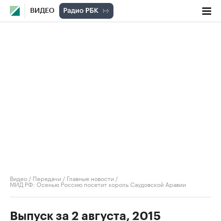
ВИДЕО
Видео
/
Передачи
/
Главные новости
/
МИД РФ: Осенью Россию посетит король Саудовской Аравии
Выпуск за 2 августа, 2015