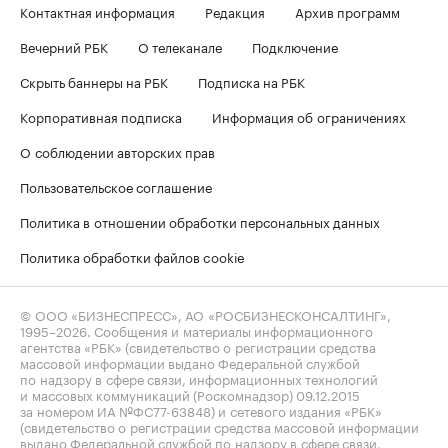
Контактная информация
Редакция
Архив программ
Вечерний РБК
О телеканале
Подключение
Скрыть баннеры на РБК
Подписка на РБК
Корпоративная подписка
Информация об ограничениях
О соблюдении авторских прав
Пользовательское соглашение
Политика в отношении обработки персональных данных
Политика обработки файлов cookie
© ООО «БИЗНЕСПРЕСС», АО «РОСБИЗНЕСКОНСАЛТИНГ»,
1995–2026
. Сообщения и материалы информационного
агентства «РБК» (свидетельство о регистрации средства
массовой информации выдано Федеральной службой
по надзору в сфере связи, информационных технологий
и массовых коммуникаций (Роскомнадзор) 09.12.2015
за номером ИА №ФС77-63848) и сетевого издания «РБК»
(свидетельство о регистрации средства массовой информации
выдано Федеральной службой по надзору в сфере связи,