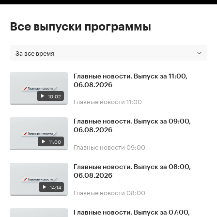
Все выпуски программы
За все время
Главные новости. Выпуск за 11:00,
06.08.2026
10:02
Главные новости
11:00
Главные новости. Выпуск за 09:00,
06.08.2026
11:00
Главные новости
09:00
Главные новости. Выпуск за 08:00,
06.08.2026
14:14
Главные новости
08:00
Главные новости. Выпуск за 07:00,