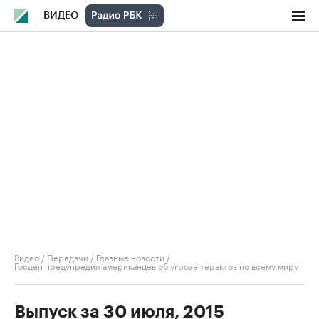
ВИДЕО
Видео
/
Передачи
/
Главные новости
/
Госдеп предупредил американцев об угрозе терактов по всему миру
Выпуск за 30 июля, 2015