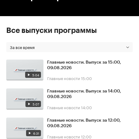
Все выпуски программы
За все время
Главные новости. Выпуск за 15:00,
09.08.2026
5:04
Главные новости
15:00
Главные новости. Выпуск за 14:00,
09.08.2026
5:07
Главные новости
14:00
Главные новости. Выпуск за 12:00,
09.08.2026
6:31
Главные новости
12:00