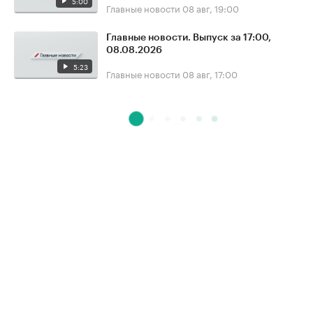
5:00
Главные новости
08 авг, 19:00
Главные новости. Выпуск за 17:00,
08.08.2026
5:23
Главные новости
08 авг, 17:00