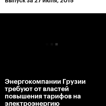
Выпуск за 27 июля, 2015
00:00
/
00:00
Энергокомпании Грузии
требуют от властей
повышения тарифов на
электроэнергию