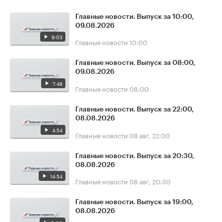
Главные новости. Выпуск за 10:00,
09.08.2026
9:03
Главные новости
10:00
Главные новости. Выпуск за 08:00,
09.08.2026
7:48
Главные новости
08:00
Главные новости. Выпуск за 22:00,
08.08.2026
4:54
Главные новости
08 авг, 22:00
Главные новости. Выпуск за 20:30,
08.08.2026
14:54
Главные новости
08 авг, 20:30
Главные новости. Выпуск за 19:00,
08.08.2026