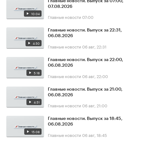
Главные новости. Выпуск за 07:00,
07.08.2026
10:04
Главные новости
07:00
Главные новости. Выпуск за 22:31,
06.08.2026
4:50
Главные новости
06 авг, 22:31
Главные новости. Выпуск за 22:00,
06.08.2026
5:18
Главные новости
06 авг, 22:00
Главные новости. Выпуск за 21:00,
06.08.2026
4:51
Главные новости
06 авг, 21:00
Главные новости. Выпуск за 18:45,
06.08.2026
15:08
Главные новости
06 авг, 18:45