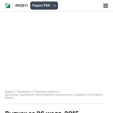
ВИДЕО
Видео
/
Передачи
/
Главные новости
/
До конца года может быть принято решение о создании Почтового
банка