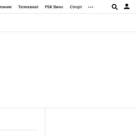
...
пании
Телеканал
РБК Вино
Спорт
ые проекты
Город
Стиль
Крипто
Спецпроекты СПб
логии и медиа
Финансы