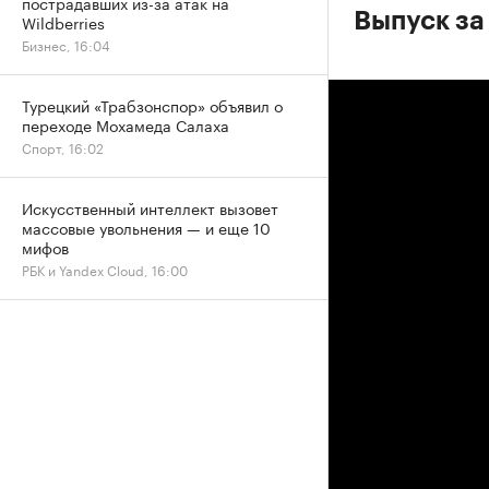
пострадавших из-за атак на
Выпуск за
Wildberries
Бизнес, 16:04
Турецкий «Трабзонспор» объявил о
переходе Мохамеда Салаха
Спорт, 16:02
Искусственный интеллект вызовет
массовые увольнения — и еще 10
мифов
РБК и Yandex Cloud, 16:00