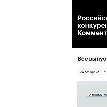
00
Российс
конкуре
Коммент
Все выпу
За все время