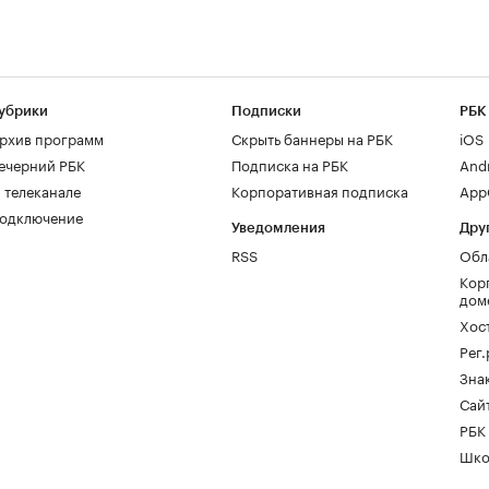
убрики
Подписки
РБК
рхив программ
Скрыть баннеры на РБК
iOS
ечерний РБК
Подписка на РБК
And
 телеканале
Корпоративная подписка
AppG
одключение
Уведомления
Дру
RSS
Обл
Кор
дом
Хос
Рег
Зна
Сайт
РБК
Шко