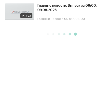
Главные новости. Выпуск за 08:00,
09.08.2026
7:48
Главные новости
09 авг, 08:00