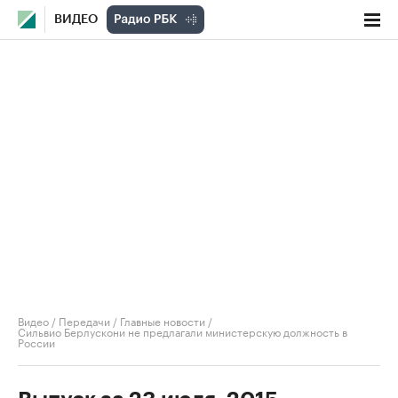
ВИДЕО
Видео
/
Передачи
/
Главные новости
/
Сильвио Берлускони не предлагали министерскую должность в
России