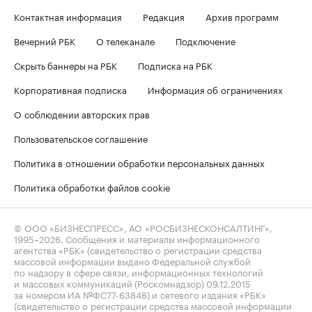
Контактная информация
Редакция
Архив программ
Вечерний РБК
О телеканале
Подключение
Скрыть баннеры на РБК
Подписка на РБК
Корпоративная подписка
Информация об ограничениях
О соблюдении авторских прав
Пользовательское соглашение
Политика в отношении обработки персональных данных
Политика обработки файлов cookie
© ООО «БИЗНЕСПРЕСС», АО «РОСБИЗНЕСКОНСАЛТИНГ»,
1995–2026
. Сообщения и материалы информационного
агентства «РБК» (свидетельство о регистрации средства
массовой информации выдано Федеральной службой
по надзору в сфере связи, информационных технологий
и массовых коммуникаций (Роскомнадзор) 09.12.2015
за номером ИА №ФС77-63848) и сетевого издания «РБК»
(свидетельство о регистрации средства массовой информации