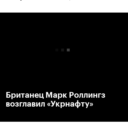
00:00
/
00:00
Британец Марк Роллингз
возглавил «Укрнафту»