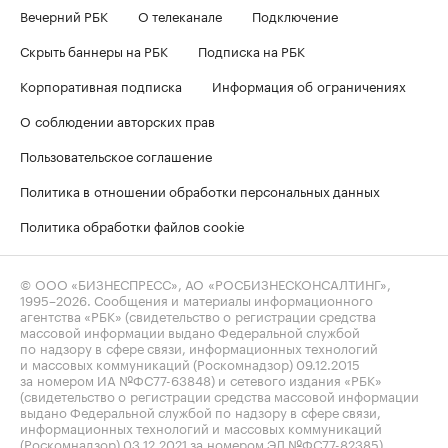
Вечерний РБК
О телеканале
Подключение
Скрыть баннеры на РБК
Подписка на РБК
Корпоративная подписка
Информация об ограничениях
О соблюдении авторских прав
Пользовательское соглашение
Политика в отношении обработки персональных данных
Политика обработки файлов cookie
© ООО «БИЗНЕСПРЕСС», АО «РОСБИЗНЕСКОНСАЛТИНГ»,
1995–2026
. Сообщения и материалы информационного
агентства «РБК» (свидетельство о регистрации средства
массовой информации выдано Федеральной службой
по надзору в сфере связи, информационных технологий
и массовых коммуникаций (Роскомнадзор) 09.12.2015
за номером ИА №ФС77-63848) и сетевого издания «РБК»
(свидетельство о регистрации средства массовой информации
выдано Федеральной службой по надзору в сфере связи,
информационных технологий и массовых коммуникаций
(Роскомнадзор) 03.12.2021 за номером ЭЛ №ФС77-82385)