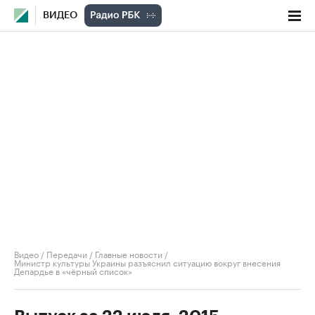
ВИДЕО
Видео
/
Передачи
/
Главные новости
/
Министр культуры Украины разъяснил ситуацию вокруг внесения
Депардье в «чёрный список»