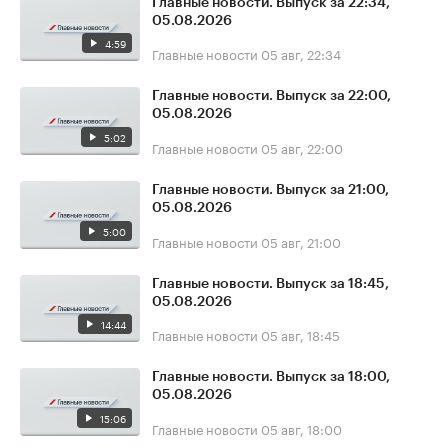
Главные новости. Выпуск за 22:34,
05.08.2026
4:59
Главные новости
05 авг, 22:34
Главные новости. Выпуск за 22:00,
05.08.2026
5:02
Главные новости
05 авг, 22:00
Главные новости. Выпуск за 21:00,
05.08.2026
5:00
Главные новости
05 авг, 21:00
Главные новости. Выпуск за 18:45,
05.08.2026
14:44
Главные новости
05 авг, 18:45
Главные новости. Выпуск за 18:00,
05.08.2026
15:06
Главные новости
05 авг, 18:00