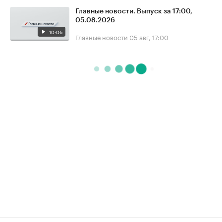
Главные новости. Выпуск за 17:00,
05.08.2026
10:06
Главные новости
05 авг, 17:00