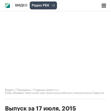
ВИДЕО
Видео
/
Передачи
/
Главные новости
/
Киев объявил персоной нон-грата российского генконсула в Одессе
Выпуск за 17 июля, 2015