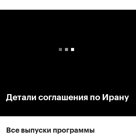
00:00
/
00:00
Детали соглашения по Ирану
Все выпуски программы