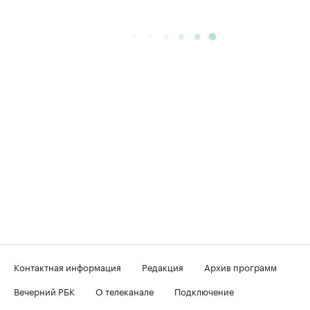
Контактная информация
Редакция
Архив программ
Вечерний РБК
О телеканале
Подключение