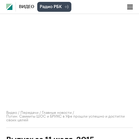
ВИДЕО
Видео
/
Передачи
/
Главные новости
/
Путин: Саммиты ШОС и БРИКС в Уфе прошли успешно и достигли
своих целей