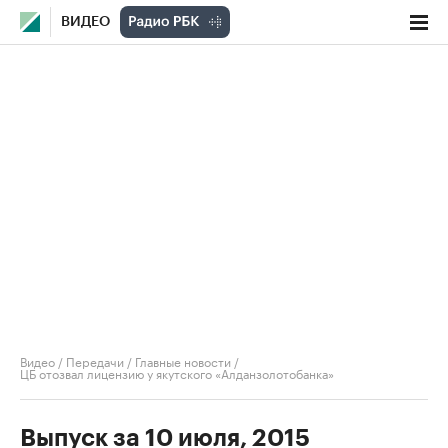
ВИДЕО
Видео
/
Передачи
/
Главные новости
/
ЦБ отозвал лицензию у якутского «Алданзолотобанка»
Выпуск за 10 июля, 2015