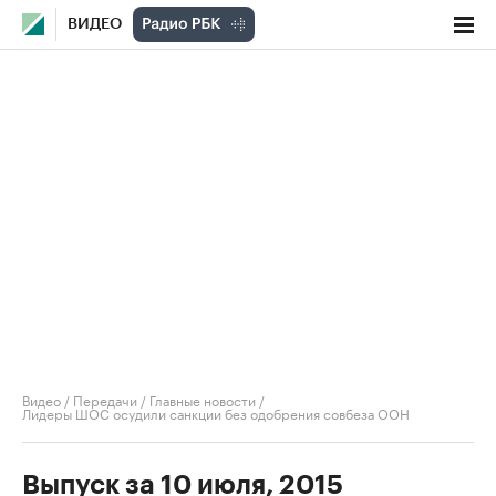
ВИДЕО
Видео
/
Передачи
/
Главные новости
/
Лидеры ШОС осудили санкции без одобрения совбеза ООН
Выпуск за 10 июля, 2015