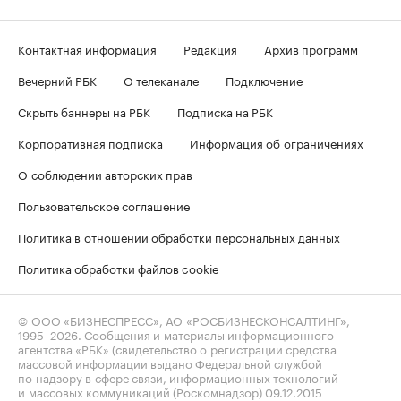
Контактная информация
Редакция
Архив программ
Вечерний РБК
О телеканале
Подключение
Скрыть баннеры на РБК
Подписка на РБК
Корпоративная подписка
Информация об ограничениях
О соблюдении авторских прав
Пользовательское соглашение
Политика в отношении обработки персональных данных
Политика обработки файлов cookie
© ООО «БИЗНЕСПРЕСС», АО «РОСБИЗНЕСКОНСАЛТИНГ»,
1995–2026
. Сообщения и материалы информационного
агентства «РБК» (свидетельство о регистрации средства
массовой информации выдано Федеральной службой
по надзору в сфере связи, информационных технологий
и массовых коммуникаций (Роскомнадзор) 09.12.2015