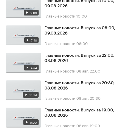
Главные новости. Выпуск за 10:00,
09.08.2026
9:03
Главные новости
10:00
Главные новости. Выпуск за 08:00,
09.08.2026
7:48
Главные новости
08:00
Главные новости. Выпуск за 22:00,
08.08.2026
4:54
Главные новости
08 авг, 22:00
Главные новости. Выпуск за 20:30,
08.08.2026
14:54
Главные новости
08 авг, 20:30
Главные новости. Выпуск за 19:00,
08.08.2026
5:00
Главные новости
08 авг, 19:00