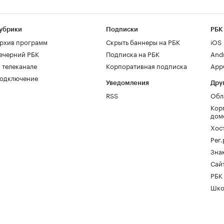
убрики
Подписки
РБК
рхив программ
Скрыть баннеры на РБК
iOS
ечерний РБК
Подписка на РБК
And
 телеканале
Корпоративная подписка
AppG
одключение
Уведомления
Дру
RSS
Обл
Кор
дом
Хос
Рег
Зна
Сайт
РБК
Шко