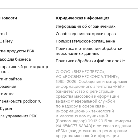
 Новости
Юридическая информация
Информация об ограничениях
roid
О соблюдении авторских прав
allery
Пользовательское соглашение
Политика в отношении обработки
гие продукты РБК
персональных данных
ако для бизнеса
Политика обработки файлов cookie
поративный регистратор
енов
© ООО «БИЗНЕСПРЕСС»,
АО «РОСБИЗНЕСКОНСАЛТИНГ»,
тинг сайтов
1995–2026
. Сообщения и материалы
.решения
информационного агентства «РБК»
(свидетельство о регистрации
комства
средства массовой информации
 знакомств podbor.ru
выдано Федеральной службой
по надзору в сфере связи,
 Курсы
информационных технологий
ла управления РБК
и массовых коммуникаций
(Роскомнадзор) 09.12.2015 за номером
ИА №ФС77-63848) и сетевого издания
«РБК» (свидетельство о регистрации
средства массовой информации