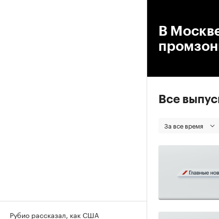
00
В Москве
промзо
Все выпу
За все время
Рубио рассказал, как США