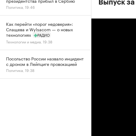
президентства прибыл в Сербию
Выпуск за
Политика, 19:46
Как перейти «порог недоверия»:
Слащева и Wylsacom — о новых
технологиях
РАДИО
Технологии и медиа, 19:38
Посольство России назвало инцидент
с дроном в Лейпциге провокацией
Политика, 19:38