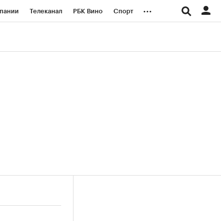
...
пании
Телеканал
РБК Вино
Спорт
ые проекты
Город
Стиль
Крипто
Спецпроекты СПб
логии и медиа
Финансы