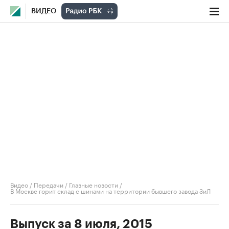
ВИДЕО
Видео
/
Передачи
/
Главные новости
/
В Москве горит склад с шинами на территории бывшего завода ЗиЛ
Выпуск за 8 июля, 2015