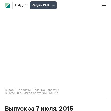
ВИДЕО
Видео
/
Передачи
/
Главные новости
/
В.Путин и К.Лагард обсудили Грецию
Выпуск за 7 июля, 2015