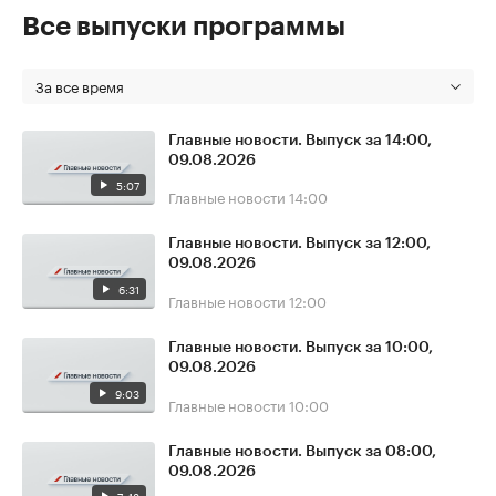
Все выпуски программы
За все время
Главные новости. Выпуск за 14:00,
09.08.2026
5:07
Главные новости
14:00
Главные новости. Выпуск за 12:00,
09.08.2026
6:31
Главные новости
12:00
Главные новости. Выпуск за 10:00,
09.08.2026
9:03
Главные новости
10:00
Главные новости. Выпуск за 08:00,
09.08.2026