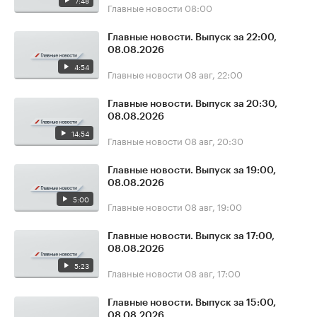
7:48
Главные новости
08:00
Главные новости. Выпуск за 22:00,
08.08.2026
4:54
Главные новости
08 авг, 22:00
Главные новости. Выпуск за 20:30,
08.08.2026
14:54
Главные новости
08 авг, 20:30
Главные новости. Выпуск за 19:00,
08.08.2026
5:00
Главные новости
08 авг, 19:00
Главные новости. Выпуск за 17:00,
08.08.2026
5:23
Главные новости
08 авг, 17:00
Главные новости. Выпуск за 15:00,
08.08.2026