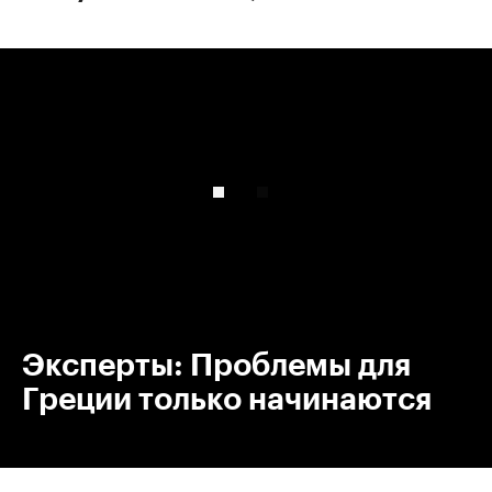
00:00
/
00:00
Эксперты: Проблемы для
Греции только начинаются