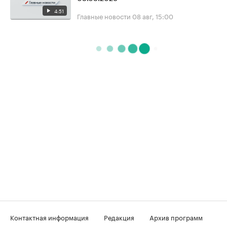
4:51
Главные новости
08 авг, 15:00
Контактная информация
Редакция
Архив программ