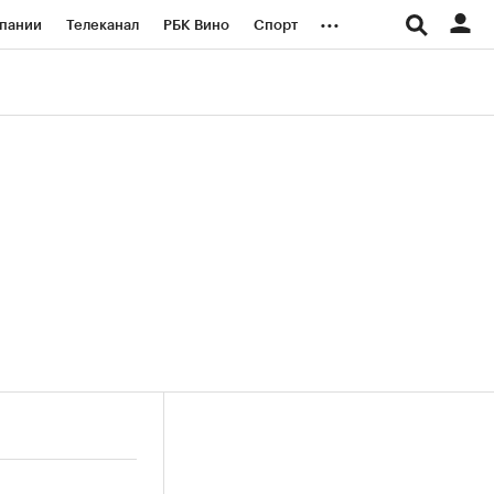
...
пании
Телеканал
РБК Вино
Спорт
ые проекты
Город
Стиль
Крипто
Спецпроекты СПб
логии и медиа
Финансы