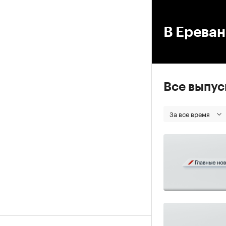
00
В Ереван
Все выпу
За все время