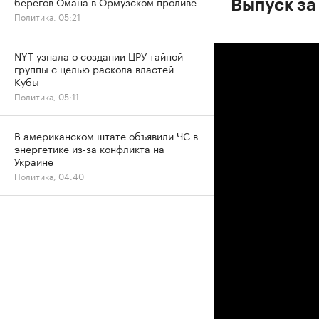
берегов Омана в Ормузском проливе
Выпуск за
Политика, 05:21
NYT узнала о создании ЦРУ тайной
группы с целью раскола властей
Кубы
Политика, 05:11
В американском штате объявили ЧС в
энергетике из-за конфликта на
Украине
Политика, 04:40