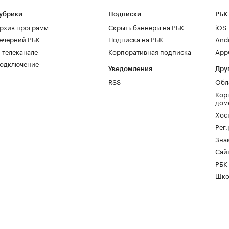
убрики
Подписки
РБК
рхив программ
Скрыть баннеры на РБК
iOS
ечерний РБК
Подписка на РБК
And
 телеканале
Корпоративная подписка
AppG
одключение
Уведомления
Дру
RSS
Обл
Кор
дом
Хос
Рег
Зна
Сайт
РБК
Шко