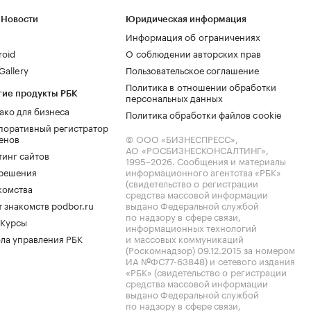
 Новости
Юридическая информация
Информация об ограничениях
roid
О соблюдении авторских прав
allery
Пользовательское соглашение
Политика в отношении обработки
гие продукты РБК
персональных данных
ако для бизнеса
Политика обработки файлов cookie
поративный регистратор
енов
© ООО «БИЗНЕСПРЕСС»,
АО «РОСБИЗНЕСКОНСАЛТИНГ»,
тинг сайтов
1995–2026
. Сообщения и материалы
.решения
информационного агентства «РБК»
(свидетельство о регистрации
комства
средства массовой информации
 знакомств podbor.ru
выдано Федеральной службой
по надзору в сфере связи,
 Курсы
информационных технологий
ла управления РБК
и массовых коммуникаций
(Роскомнадзор) 09.12.2015 за номером
ИА №ФС77-63848) и сетевого издания
«РБК» (свидетельство о регистрации
средства массовой информации
выдано Федеральной службой
по надзору в сфере связи,