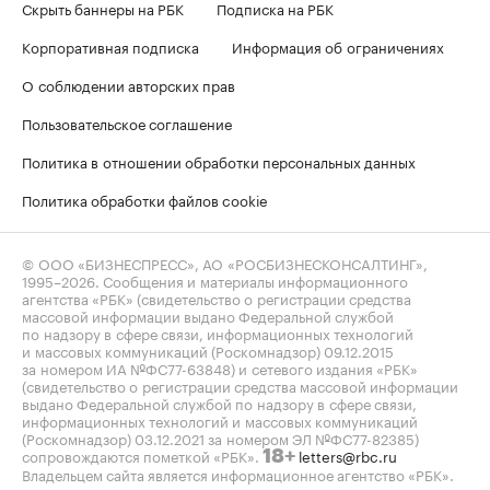
Скрыть баннеры на РБК
Подписка на РБК
Корпоративная подписка
Информация об ограничениях
О соблюдении авторских прав
Пользовательское соглашение
Политика в отношении обработки персональных данных
Политика обработки файлов cookie
© ООО «БИЗНЕСПРЕСС», АО «РОСБИЗНЕСКОНСАЛТИНГ»,
1995–2026
. Сообщения и материалы информационного
агентства «РБК» (свидетельство о регистрации средства
массовой информации выдано Федеральной службой
по надзору в сфере связи, информационных технологий
и массовых коммуникаций (Роскомнадзор) 09.12.2015
за номером ИА №ФС77-63848) и сетевого издания «РБК»
(свидетельство о регистрации средства массовой информации
выдано Федеральной службой по надзору в сфере связи,
информационных технологий и массовых коммуникаций
(Роскомнадзор) 03.12.2021 за номером ЭЛ №ФС77-82385)
сопровождаются пометкой «РБК».
letters@rbc.ru
18+
Владельцем сайта является информационное агентство «РБК».