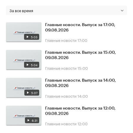
За все время
Главные новости. Выпуск за 17:00,
09.08.2026
5:03
Главные новости
17:00
Главные новости. Выпуск за 15:00,
09.08.2026
5:04
Главные новости
15:00
Главные новости. Выпуск за 14:00,
09.08.2026
5:07
Главные новости
14:00
Главные новости. Выпуск за 12:00,
09.08.2026
6:31
Главные новости
12:00