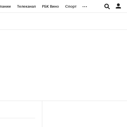
...
пании
Телеканал
РБК Вино
Спорт
ые проекты
Город
Стиль
Крипто
Спецпроекты СПб
логии и медиа
Финансы