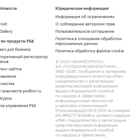
 Новости
Юридическая информация
Информация об ограничениях
roid
О соблюдении авторских прав
allery
Пользовательское соглашение
Политика в отношении обработки
гие продукты РБК
персональных данных
ако для бизнеса
Политика обработки файлов cookie
поративный регистратор
енов
© ООО «БИЗНЕСПРЕСС»,
АО «РОСБИЗНЕСКОНСАЛТИНГ»,
тинг сайтов
1995–2026
. Сообщения и материалы
.решения
информационного агентства «РБК»
(свидетельство о регистрации
комства
средства массовой информации
 знакомств podbor.ru
выдано Федеральной службой
по надзору в сфере связи,
 Курсы
информационных технологий
ла управления РБК
и массовых коммуникаций
(Роскомнадзор) 09.12.2015 за номером
ИА №ФС77-63848) и сетевого издания
«РБК» (свидетельство о регистрации
средства массовой информации
выдано Федеральной службой
по надзору в сфере связи,