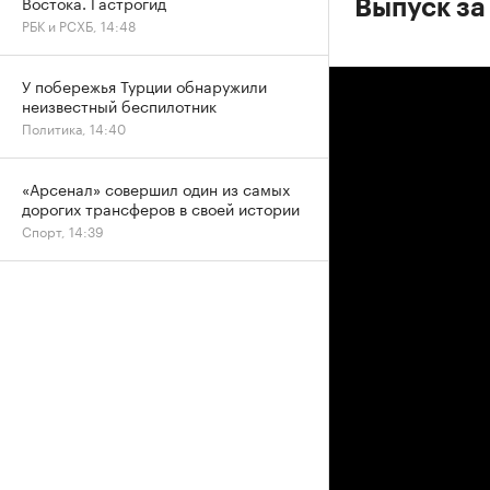
Востока. Гастрогид
Выпуск за
РБК и РСХБ, 14:48
У побережья Турции обнаружили
неизвестный беспилотник
Политика, 14:40
«Арсенал» совершил один из самых
дорогих трансферов в своей истории
Спорт, 14:39