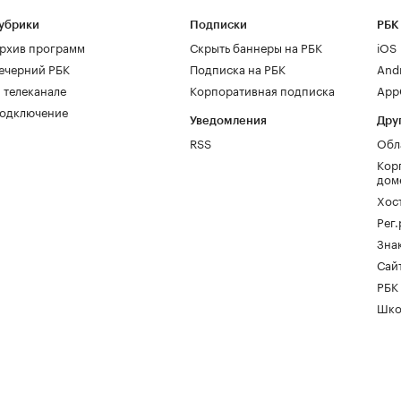
убрики
Подписки
РБК
рхив программ
Скрыть баннеры на РБК
iOS
ечерний РБК
Подписка на РБК
And
 телеканале
Корпоративная подписка
AppG
одключение
Уведомления
Дру
RSS
Обл
Кор
дом
Хос
Рег
Зна
Сайт
РБК
Шко