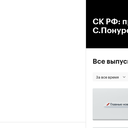
00
СК РФ: 
С.Понуро
Все выпу
За все время