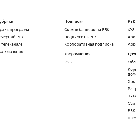
убрики
Подписки
РБК
рхив программ
Скрыть баннеры на РБК
iOS
ечерний РБК
Подписка на РБК
And
 телеканале
Корпоративная подписка
AppG
одключение
Уведомления
Дру
RSS
Обл
Кор
дом
Хос
Рег
Зна
Сайт
РБК
Шко