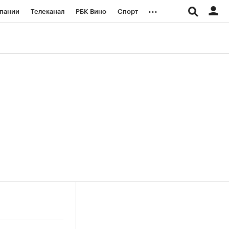
...
пании
Телеканал
РБК Вино
Спорт
ые проекты
Город
Стиль
Крипто
Спецпроекты СПб
логии и медиа
Финансы