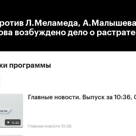
:00
/
00:00
против Л.Меламеда, А.Малышева
ва возбуждено дело о растрате
ски программы
Главные новости. Выпуск за 10:36,
11:43
Главные новости
10:36