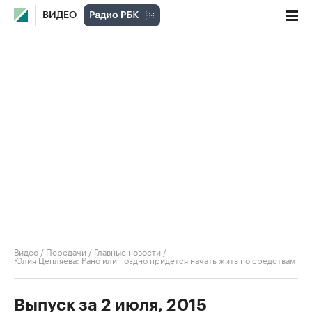
ВИДЕО
Видео
/
Передачи
/
Главные новости
/
Юлия Цепляева: Рано или поздно придется начать жить по средствам
Выпуск за 2 июля, 2015