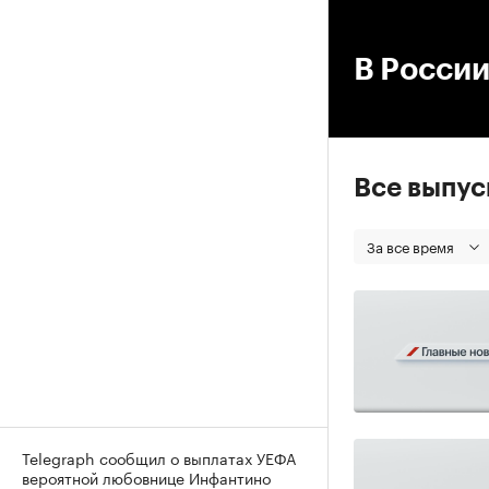
00
В России
Все выпу
За все время
Telegraph сообщил о выплатах УЕФА
вероятной любовнице Инфантино