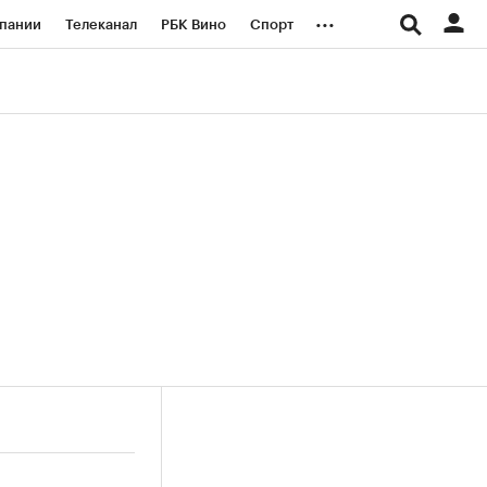
...
пании
Телеканал
РБК Вино
Спорт
ые проекты
Город
Стиль
Крипто
Спецпроекты СПб
логии и медиа
Финансы