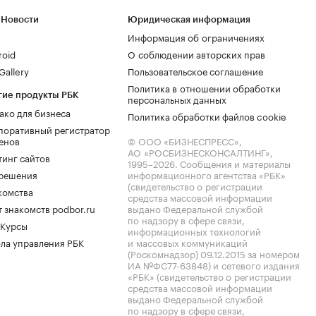
 Новости
Юридическая информация
Информация об ограничениях
roid
О соблюдении авторских прав
allery
Пользовательское соглашение
Политика в отношении обработки
гие продукты РБК
персональных данных
ако для бизнеса
Политика обработки файлов cookie
поративный регистратор
енов
© ООО «БИЗНЕСПРЕСС»,
АО «РОСБИЗНЕСКОНСАЛТИНГ»,
тинг сайтов
1995–2026
. Сообщения и материалы
.решения
информационного агентства «РБК»
(свидетельство о регистрации
комства
средства массовой информации
 знакомств podbor.ru
выдано Федеральной службой
по надзору в сфере связи,
 Курсы
информационных технологий
ла управления РБК
и массовых коммуникаций
(Роскомнадзор) 09.12.2015 за номером
ИА №ФС77-63848) и сетевого издания
«РБК» (свидетельство о регистрации
средства массовой информации
выдано Федеральной службой
по надзору в сфере связи,