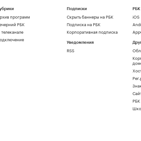
убрики
Подписки
РБК
рхив программ
Скрыть баннеры на РБК
iOS
ечерний РБК
Подписка на РБК
And
 телеканале
Корпоративная подписка
AppG
одключение
Уведомления
Дру
RSS
Обл
Кор
дом
Хос
Рег
Зна
Сайт
РБК
Шко