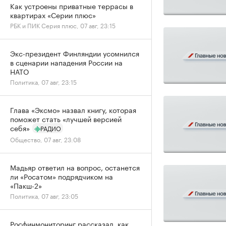
Как устроены приватные террасы в
квартирах «Серии плюс»
РБК и ПИК Серия плюс, 07 авг, 23:15
Экс-президент Финляндии усомнился
в сценарии нападения России на
НАТО
Политика, 07 авг, 23:15
Глава «Эксмо» назвал книгу, которая
поможет стать «лучшей версией
себя»
РАДИО
Общество, 07 авг, 23:08
Мадьяр ответил на вопрос, останется
ли «Росатом» подрядчиком на
«Пакш-2»
Политика, 07 авг, 23:05
Росфинмониторинг рассказал, как