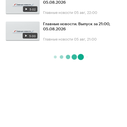
05.08.2026
5:02
Главные новости
05 авг, 22:00
Главные новости. Выпуск за 21:00,
05.08.2026
5:00
Главные новости
05 авг, 21:00