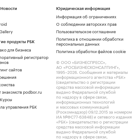
 Новости
Юридическая информация
Информация об ограничениях
roid
О соблюдении авторских прав
allery
Пользовательское соглашение
Политика в отношении обработки
гие продукты РБК
персональных данных
ако для бизнеса
Политика обработки файлов cookie
поративный регистратор
енов
© ООО «БИЗНЕСПРЕСС»,
АО «РОСБИЗНЕСКОНСАЛТИНГ»,
тинг сайтов
1995–2026
. Сообщения и материалы
.решения
информационного агентства «РБК»
(свидетельство о регистрации
комства
средства массовой информации
 знакомств podbor.ru
выдано Федеральной службой
по надзору в сфере связи,
 Курсы
информационных технологий
ла управления РБК
и массовых коммуникаций
(Роскомнадзор) 09.12.2015 за номером
ИА №ФС77-63848) и сетевого издания
«РБК» (свидетельство о регистрации
средства массовой информации
выдано Федеральной службой
по надзору в сфере связи,