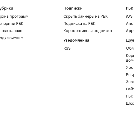
убрики
Подписки
РБК
рхив программ
Скрыть баннеры на РБК
iOS
ечерний РБК
Подписка на РБК
And
 телеканале
Корпоративная подписка
AppG
одключение
Уведомления
Дру
RSS
Обл
Кор
дом
Хос
Рег
Зна
Сайт
РБК
Шко