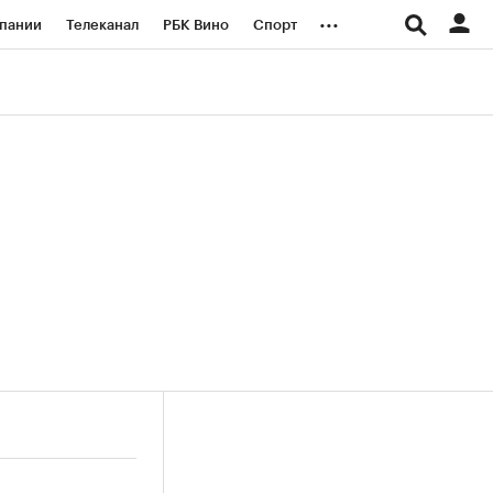
...
пании
Телеканал
РБК Вино
Спорт
ые проекты
Город
Стиль
Крипто
Спецпроекты СПб
логии и медиа
Финансы