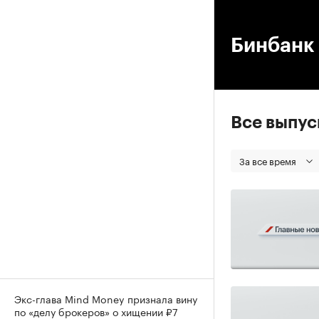
00
Бинбанк
Все выпу
За все время
Экс-глава Mind Money признала вину
по «делу брокеров» о хищении ₽7