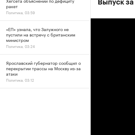
Хегсета объяснений по дефициту
Выпуск за
ракет
Политика, 03:59
«ЕП» узнала, что Залужного не
пустили на встречу с британским
министром
Политика, 03:24
Ярославский губернатор сообщил о
перекрытии трассы на Москву из-за
атаки
Политика, 03:12