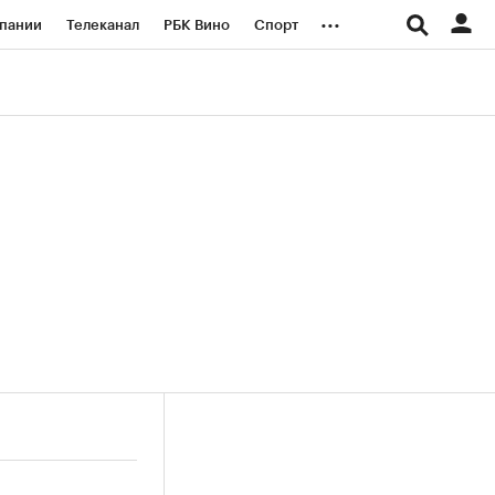
...
пании
Телеканал
РБК Вино
Спорт
ые проекты
Город
Стиль
Крипто
Спецпроекты СПб
логии и медиа
Финансы