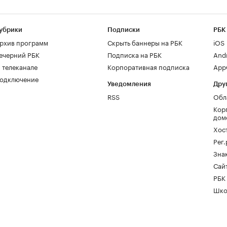
убрики
Подписки
РБК
рхив программ
Скрыть баннеры на РБК
iOS
ечерний РБК
Подписка на РБК
And
 телеканале
Корпоративная подписка
AppG
одключение
Уведомления
Дру
RSS
Обл
Кор
дом
Хос
Рег
Зна
Сайт
РБК
Шко