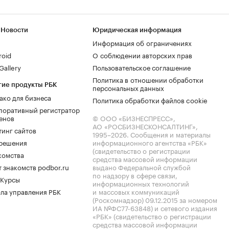
 Новости
Юридическая информация
Информация об ограничениях
roid
О соблюдении авторских прав
allery
Пользовательское соглашение
Политика в отношении обработки
гие продукты РБК
персональных данных
ако для бизнеса
Политика обработки файлов cookie
поративный регистратор
енов
© ООО «БИЗНЕСПРЕСС»,
АО «РОСБИЗНЕСКОНСАЛТИНГ»,
тинг сайтов
1995–2026
. Сообщения и материалы
.решения
информационного агентства «РБК»
(свидетельство о регистрации
комства
средства массовой информации
 знакомств podbor.ru
выдано Федеральной службой
по надзору в сфере связи,
 Курсы
информационных технологий
ла управления РБК
и массовых коммуникаций
(Роскомнадзор) 09.12.2015 за номером
ИА №ФС77-63848) и сетевого издания
«РБК» (свидетельство о регистрации
средства массовой информации