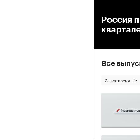
00
Россия п
квартал
Все выпу
За все время