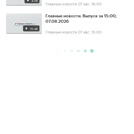
4:58
Главные новости
07 авг, 16:00
Главные новости. Выпуск за 15:00,
07.08.2026
10:48
Главные новости
07 авг, 15:00