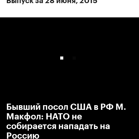
Выпуск за 28 июня, 2015
00:00
/
00:00
Бывший посол США в РФ М.
Макфол: НАТО не
собирается нападать на
Россию