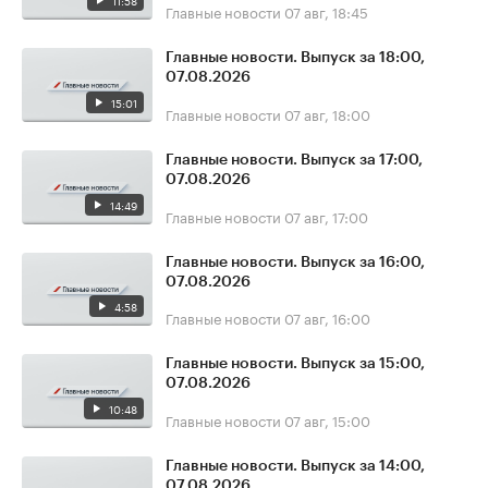
11:58
Главные новости
07 авг, 18:45
Главные новости. Выпуск за 18:00,
07.08.2026
15:01
Главные новости
07 авг, 18:00
Главные новости. Выпуск за 17:00,
07.08.2026
14:49
Главные новости
07 авг, 17:00
Главные новости. Выпуск за 16:00,
07.08.2026
4:58
Главные новости
07 авг, 16:00
Главные новости. Выпуск за 15:00,
07.08.2026
10:48
Главные новости
07 авг, 15:00
Главные новости. Выпуск за 14:00,
07.08.2026