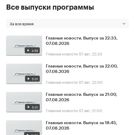
Все выпуски программы
За все время
Главные новости. Выпуск за 22:33,
07.08.2026
4:58
Главные новости
07 авг, 22:33
Главные новости. Выпуск за 22:00,
07.08.2026
5:01
Главные новости
07 авг, 22:00
Главные новости. Выпуск за 21:00,
07.08.2026
5:01
Главные новости
07 авг, 21:00
Главные новости. Выпуск за 18:45,
07.08.2026