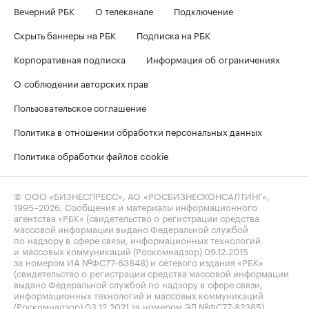
Вечерний РБК
О телеканале
Подключение
Скрыть баннеры на РБК
Подписка на РБК
Корпоративная подписка
Информация об ограничениях
О соблюдении авторских прав
Пользовательское соглашение
Политика в отношении обработки персональных данных
Политика обработки файлов cookie
© ООО «БИЗНЕСПРЕСС», АО «РОСБИЗНЕСКОНСАЛТИНГ»,
1995–2026
. Сообщения и материалы информационного
агентства «РБК» (свидетельство о регистрации средства
массовой информации выдано Федеральной службой
по надзору в сфере связи, информационных технологий
и массовых коммуникаций (Роскомнадзор) 09.12.2015
за номером ИА №ФС77-63848) и сетевого издания «РБК»
(свидетельство о регистрации средства массовой информации
выдано Федеральной службой по надзору в сфере связи,
информационных технологий и массовых коммуникаций
(Роскомнадзор) 03.12.2021 за номером ЭЛ №ФС77-82385)