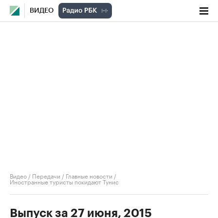
ВИДЕО
Видео
/
Передачи
/
Главные новости
/
Иностранные туристы покидают Тунис
Выпуск за 27 июня, 2015