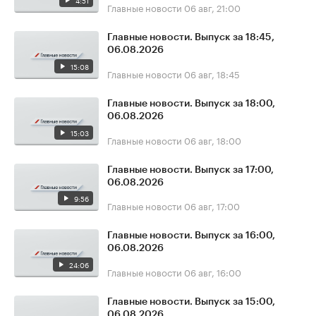
4:51
Главные новости
06 авг, 21:00
Главные новости. Выпуск за 18:45,
06.08.2026
15:08
Главные новости
06 авг, 18:45
Главные новости. Выпуск за 18:00,
06.08.2026
15:03
Главные новости
06 авг, 18:00
Главные новости. Выпуск за 17:00,
06.08.2026
9:56
Главные новости
06 авг, 17:00
Главные новости. Выпуск за 16:00,
06.08.2026
24:06
Главные новости
06 авг, 16:00
Главные новости. Выпуск за 15:00,
06.08.2026