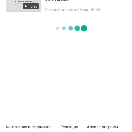
10:39
Главные новости
06 авг, 15:00
Контактная информация
Редакция
Архив программ