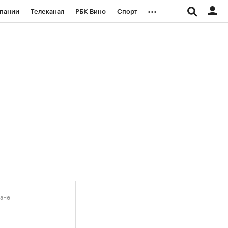
...
пании
Телеканал
РБК Вино
Спорт
ые проекты
Город
Стиль
Крипто
Спецпроекты СПб
логии и медиа
Финансы
тане