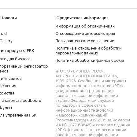
 Новости
Юридическая информация
Информация об ограничениях
roid
О соблюдении авторских прав
allery
Пользовательское соглашение
Политика в отношении обработки
гие продукты РБК
персональных данных
ако для бизнеса
Политика обработки файлов cookie
поративный регистратор
енов
© ООО «БИЗНЕСПРЕСС»,
АО «РОСБИЗНЕСКОНСАЛТИНГ»,
тинг сайтов
1995–2026
. Сообщения и материалы
.решения
информационного агентства «РБК»
(свидетельство о регистрации
комства
средства массовой информации
 знакомств podbor.ru
выдано Федеральной службой
по надзору в сфере связи,
 Курсы
информационных технологий
ла управления РБК
и массовых коммуникаций
(Роскомнадзор) 09.12.2015 за номером
ИА №ФС77-63848) и сетевого издания
«РБК» (свидетельство о регистрации
средства массовой информации