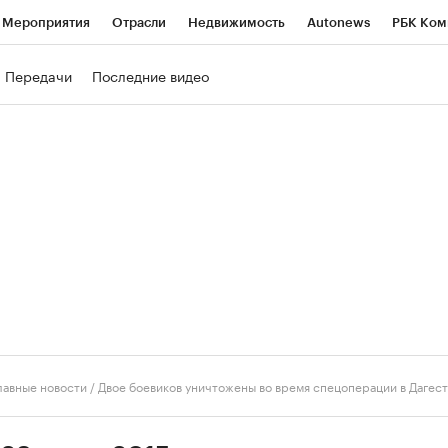
Мероприятия
Отрасли
Недвижимость
Autonews
РБК Ком
ние
РБК Курсы
РБК Life
Тренды
Визионеры
Национальн
Передачи
Последние видео
б
Исследования
Кредитные рейтинги
Франшизы
Газета
роверка контрагентов
Политика
Экономика
Бизнес
Техно
лавные новости
/
Двое боевиков уничтожены во время спецоперации в Дагес