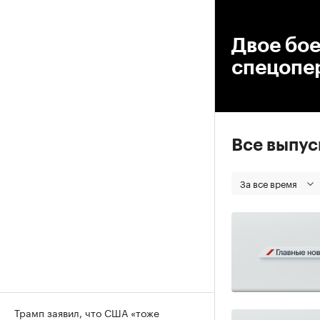
00
Двое бое
спецопер
Все выпу
За все время
Трамп заявил, что США «тоже