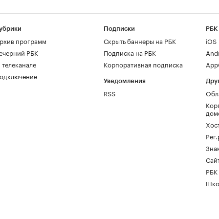
убрики
Подписки
РБК
рхив программ
Скрыть баннеры на РБК
iOS
ечерний РБК
Подписка на РБК
And
 телеканале
Корпоративная подписка
AppG
одключение
Уведомления
Дру
RSS
Обл
Кор
дом
Хос
Рег
Зна
Сайт
РБК
Шко