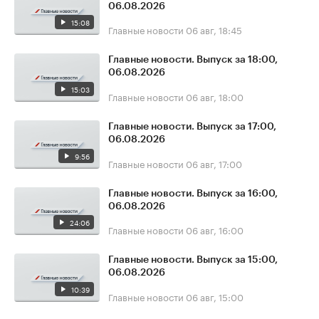
06.08.2026
15:08
Главные новости
06 авг, 18:45
Главные новости. Выпуск за 18:00,
06.08.2026
15:03
Главные новости
06 авг, 18:00
Главные новости. Выпуск за 17:00,
06.08.2026
9:56
Главные новости
06 авг, 17:00
Главные новости. Выпуск за 16:00,
06.08.2026
24:06
Главные новости
06 авг, 16:00
Главные новости. Выпуск за 15:00,
06.08.2026
10:39
Главные новости
06 авг, 15:00