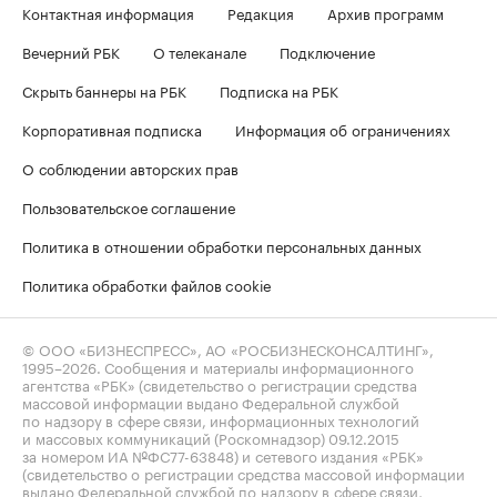
Контактная информация
Редакция
Архив программ
Вечерний РБК
О телеканале
Подключение
Скрыть баннеры на РБК
Подписка на РБК
Корпоративная подписка
Информация об ограничениях
О соблюдении авторских прав
Пользовательское соглашение
Политика в отношении обработки персональных данных
Политика обработки файлов cookie
© ООО «БИЗНЕСПРЕСС», АО «РОСБИЗНЕСКОНСАЛТИНГ»,
1995–2026
. Сообщения и материалы информационного
агентства «РБК» (свидетельство о регистрации средства
массовой информации выдано Федеральной службой
по надзору в сфере связи, информационных технологий
и массовых коммуникаций (Роскомнадзор) 09.12.2015
за номером ИА №ФС77-63848) и сетевого издания «РБК»
(свидетельство о регистрации средства массовой информации
выдано Федеральной службой по надзору в сфере связи,