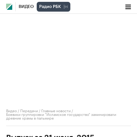
ВИДЕО
Видео
/
Передачи
/
Главные новости
/
Боевики группировки "Исламское государство" заминировали
древние храмы в пальмире