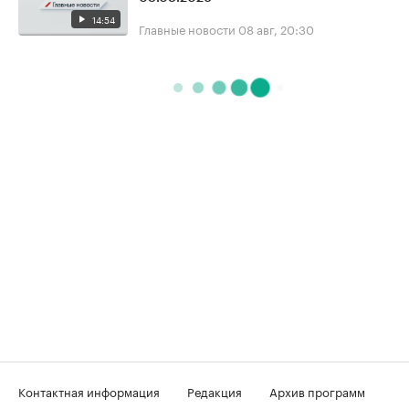
14:54
Главные новости
08 авг, 20:30
Контактная информация
Редакция
Архив программ