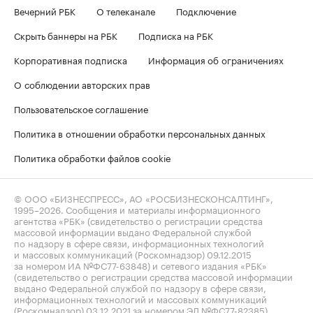
Вечерний РБК
О телеканале
Подключение
Скрыть баннеры на РБК
Подписка на РБК
Корпоративная подписка
Информация об ограничениях
О соблюдении авторских прав
Пользовательское соглашение
Политика в отношении обработки персональных данных
Политика обработки файлов cookie
© ООО «БИЗНЕСПРЕСС», АО «РОСБИЗНЕСКОНСАЛТИНГ»,
1995–2026
. Сообщения и материалы информационного
агентства «РБК» (свидетельство о регистрации средства
массовой информации выдано Федеральной службой
по надзору в сфере связи, информационных технологий
и массовых коммуникаций (Роскомнадзор) 09.12.2015
за номером ИА №ФС77-63848) и сетевого издания «РБК»
(свидетельство о регистрации средства массовой информации
выдано Федеральной службой по надзору в сфере связи,
информационных технологий и массовых коммуникаций
(Роскомнадзор) 03.12.2021 за номером ЭЛ №ФС77-82385)