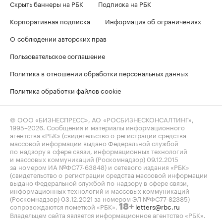
Скрыть баннеры на РБК
Подписка на РБК
Корпоративная подписка
Информация об ограничениях
О соблюдении авторских прав
Пользовательское соглашение
Политика в отношении обработки персональных данных
Политика обработки файлов cookie
© ООО «БИЗНЕСПРЕСС», АО «РОСБИЗНЕСКОНСАЛТИНГ»,
1995–2026
. Сообщения и материалы информационного
агентства «РБК» (свидетельство о регистрации средства
массовой информации выдано Федеральной службой
по надзору в сфере связи, информационных технологий
и массовых коммуникаций (Роскомнадзор) 09.12.2015
за номером ИА №ФС77-63848) и сетевого издания «РБК»
(свидетельство о регистрации средства массовой информации
выдано Федеральной службой по надзору в сфере связи,
информационных технологий и массовых коммуникаций
(Роскомнадзор) 03.12.2021 за номером ЭЛ №ФС77-82385)
сопровождаются пометкой «РБК».
letters@rbc.ru
18+
Владельцем сайта является информационное агентство «РБК».