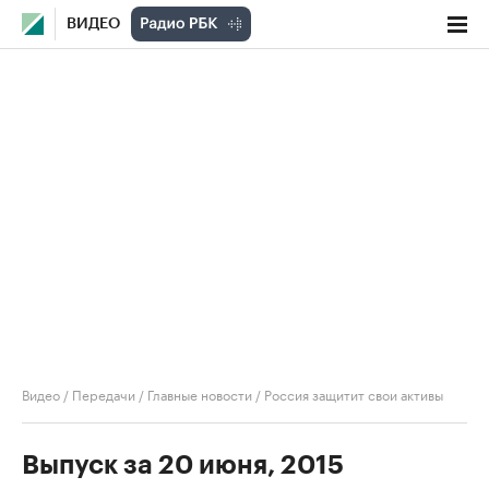
ВИДЕО
Видео
/
Передачи
/
Главные новости
/
Россия защитит свои активы
Выпуск за 20 июня, 2015