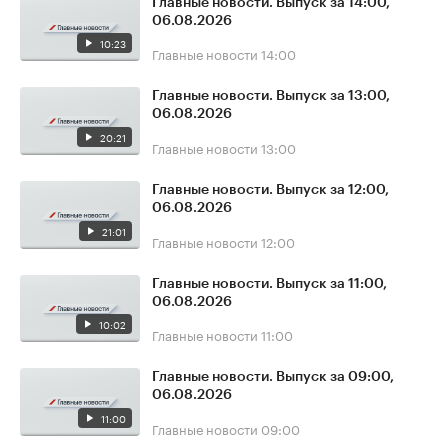
Главные новости. Выпуск за 14:00,
06.08.2026
10:23
Главные новости
14:00
Главные новости. Выпуск за 13:00,
06.08.2026
20:21
Главные новости
13:00
Главные новости. Выпуск за 12:00,
06.08.2026
21:01
Главные новости
12:00
Главные новости. Выпуск за 11:00,
06.08.2026
10:02
Главные новости
11:00
Главные новости. Выпуск за 09:00,
06.08.2026
11:00
Главные новости
09:00