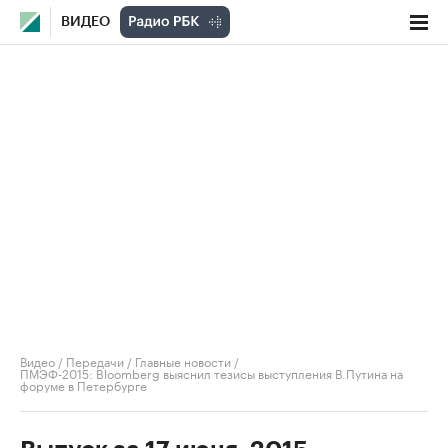
ВИДЕО
Видео
/
Передачи
/
Главные новости
/
ПМЭФ-2015: Bloomberg выяснил тезисы выступления В.Путина на
форуме в Петербурге