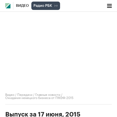
ВИДЕО
Видео
/
Передачи
/
Главные новости
/
Ожидания немецкого бизнеса от ПМЭФ-2015
Выпуск за 17 июня, 2015