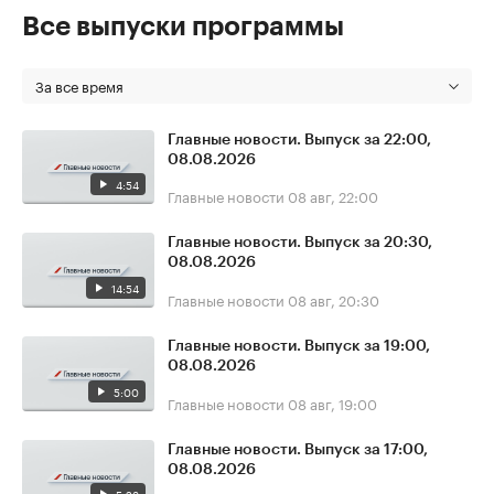
Все выпуски программы
За все время
Главные новости. Выпуск за 22:00,
08.08.2026
4:54
Главные новости
08 авг, 22:00
Главные новости. Выпуск за 20:30,
08.08.2026
14:54
Главные новости
08 авг, 20:30
Главные новости. Выпуск за 19:00,
08.08.2026
5:00
Главные новости
08 авг, 19:00
Главные новости. Выпуск за 17:00,
08.08.2026