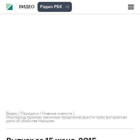
ВИДЕО
Видео
/
Передачи
/
Главные новости
/
Мосгорсуд признал законным продление ареста трём фигурантам
дела об убийстве Немцова